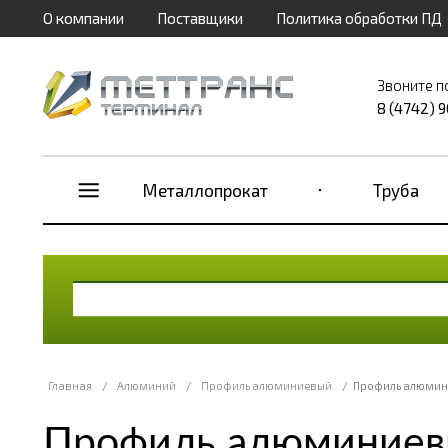
О компании
Поставщики
Политика обработки ПД
Звоните п
8 (4742) 
Металлопрокат
Труба
Главная
/
Алюминий
/
Профиль алюминиевый
/
Профиль алюмин
Профиль алюминиев