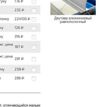
туку
176
Р
232
Р
Двутавр алюминиевый
 тонну
224100
Р
равнополочный
ку
126
Р
ку
316
Р
кг, цена
187
Р
кг, цена
281
Р
уку
258
Р
у
286
Р
т
, отличающийся малым