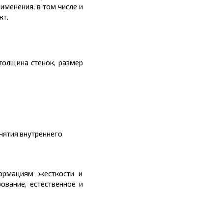
менения, в том числе и
кт.
 толщина стенок, размер
нятия внутреннего
формациям жесткости и
рование, естественное и