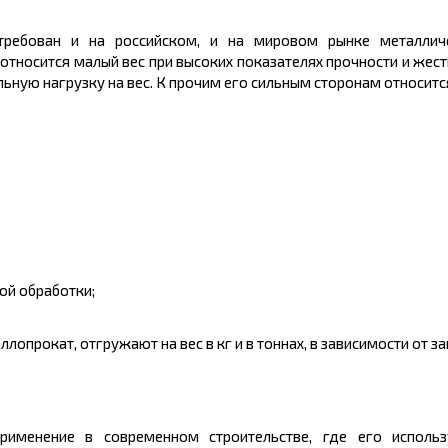
стребован и на российском, и на мировом рынке
металлич
тносится малый вес при высоких показателях прочности и жест
ную нагрузку на вес. К прочим его сильным сторонам относитс
ой обработки;
ллопрокат, отгружают на вес в
кг
и в тоннах, в зависимости от 
именение в современном строительстве, где его использ