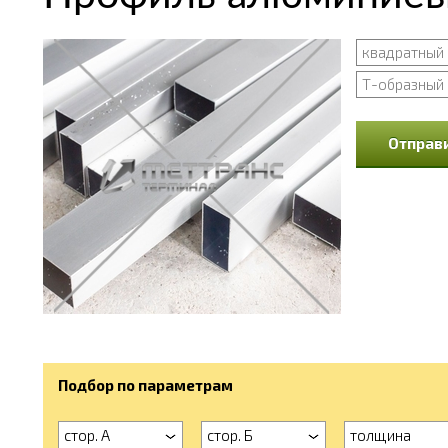
квадратный
Т-образный
Отправи
Подбор по параметрам
стор. А
стор. Б
толщина