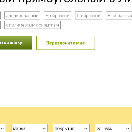
анодированный
F-образный
Г-образный
Н-образный
с полимерным покрытием
ть заявку
Перезвоните мне
марка
покрытие
ед. изм.