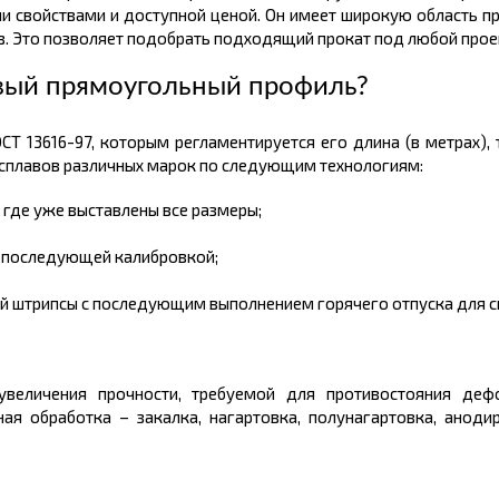
ми свойствами и доступной
ценой.
Он имеет широкую область при
в
. Это позволяет подобрать подходящий прокат под любой прое
вый прямоугольный профиль
?
Т 13616-97, которым регламентируется его
длина
(в
метрах
),
 сплавов различных марок по следующим технологиям:
 где уже выставлены все размеры;
 последующей калибровкой;
й штрипсы с последующим выполнением горячего отпуска для с
 увеличения прочности, требуемой для противостояния де
ная обработка – закалка,
нагартовка
,
полунагартовка
, аноди