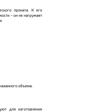
еского проката.
К его
кости – он не нагружает
я:
заказанного объема.
уют для изготовления