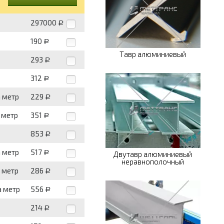
297000
Р
190
Р
Тавр алюминиевый
293
Р
312
Р
а метр
229
Р
 метр
351
Р
853
Р
а метр
517
Р
Двутавр алюминиевый
неравнополочный
 метр
286
Р
а метр
556
Р
214
Р