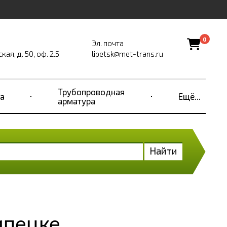
0
Эл. почта
ая, д. 50, оф. 2.5
lipetsk@met-trans.ru
Трубопроводная
а
Ещё...
арматура
Найти
ипецке