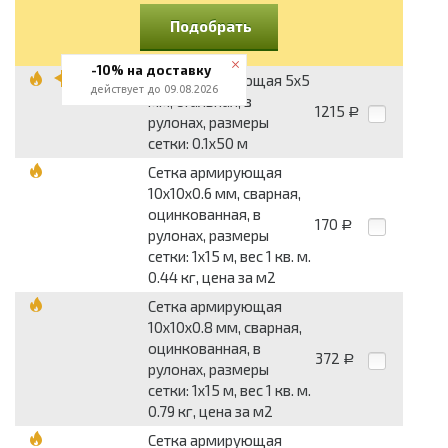
Подобрать
-10% на доставку
Сетка армирующая 5x5
действует до 09.08.2026
мм, стальная, в
1215
Р
рулонах, размеры
сетки: 0.1x50 м
Сетка армирующая
10x10x0.6 мм, сварная,
оцинкованная, в
170
Р
рулонах, размеры
сетки: 1x15 м, вес 1 кв. м.
0.44 кг, цена за м2
Сетка армирующая
10x10x0.8 мм, сварная,
оцинкованная, в
372
Р
рулонах, размеры
сетки: 1x15 м, вес 1 кв. м.
0.79 кг, цена за м2
Сетка армирующая