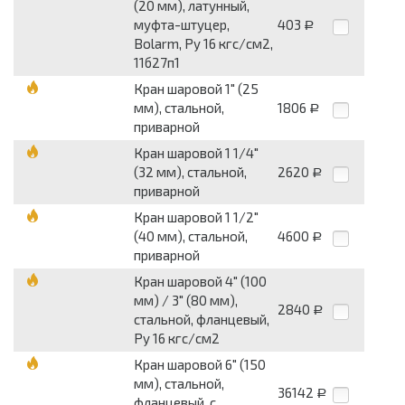
(20 мм), латунный,
муфта-штуцер,
403
Р
Bolarm, Py 16 кгс/см2,
11б27п1
Кран шаровой 1" (25
мм), стальной,
1806
Р
приварной
Кран шаровой 1 1/4"
(32 мм), стальной,
2620
Р
приварной
Кран шаровой 1 1/2"
(40 мм), стальной,
4600
Р
приварной
Кран шаровой 4" (100
мм) / 3" (80 мм),
2840
Р
стальной, фланцевый,
Py 16 кгс/см2
Кран шаровой 6" (150
мм), стальной,
36142
Р
фланцевый, с