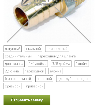
латунный
стальной
пластиковый
соединительный
переходник для шланга
для шланга
1/4 дюйма
3/8 дюйма
1 дюйм
2 дюйма
переходной
елочка
быстросъемный
ввертной
для трубопроводов
с резьбой
приварной
Отправить заявку