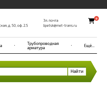
0
Эл. почта
ая, д. 50, оф. 2.5
lipetsk@met-trans.ru
Трубопроводная
а
Ещё...
арматура
Найти