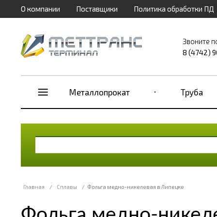
О компании
Поставщики
Политика обработки ПД
Звоните п
8 (4742) 
Металлопрокат
Труба
Главная
/
Сплавы
/
Фольга медно-никелевая в Липецке
Фольга медно-никел