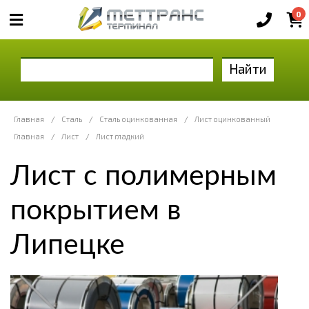
0
Найти
Главная
/
Сталь
/
Сталь оцинкованная
/
Лист оцинкованный
Главная
/
Лист
/
Лист гладкий
Лист с полимерным
покрытием в
Липецке