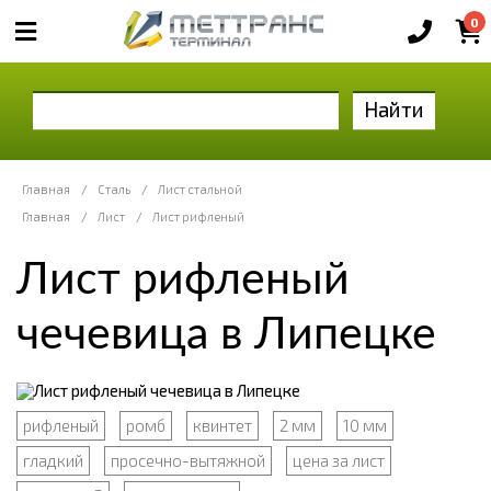
0
Найти
Главная
/
Сталь
/
Лист стальной
Главная
/
Лист
/
Лист рифленый
Лист рифленый
чечевица в Липецке
рифленый
ромб
квинтет
2 мм
10 мм
гладкий
просечно-вытяжной
цена за лист