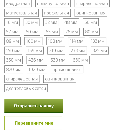
квадратная
прямоугольная
спиралешовная
магистральная
профильная
оцинкованная
16 мм
30 мм
32 мм
48 мм
50 мм
57 мм
60 мм
65 мм
76 мм
80 мм
89 мм
100 мм
108 мм
114 мм
133 мм
150 мм
159 мм
219 мм
273 мм
325 мм
350 мм
426 мм
530 мм
630 мм
820 мм
1020 мм
прямошовные
спиралешовная
оцинкованная
для тепловых сетей
Отправить заявку
Перезвоните мне