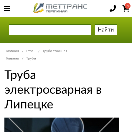
0
Найти
Главная
/
Сталь
/
Труба стальная
Главная
/
Труба
Труба
электросварная в
Липецке