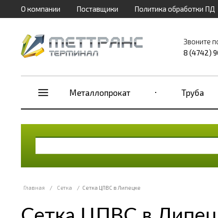
О компании
Поставщики
Политика обработки ПД
Звоните п
8 (4742) 
Металлопрокат
Труба
Главная
/
Сетка
/
Сетка ЦПВС в Липецке
Сетка ЦПВС в Липец