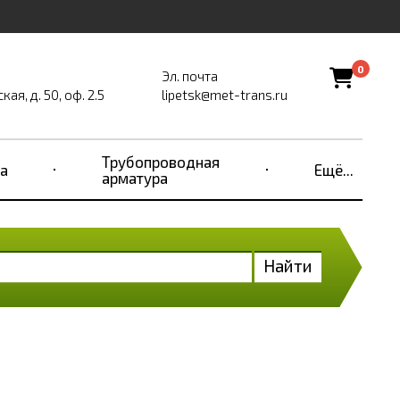
0
Эл. почта
ая, д. 50, оф. 2.5
lipetsk@met-trans.ru
Трубопроводная
а
Ещё...
арматура
Найти