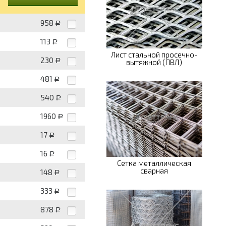
958
Р
113
Р
Лист стальной просечно-
230
Р
вытяжной (ПВЛ)
481
Р
540
Р
1960
Р
17
Р
16
Р
Сетка металлическая
сварная
148
Р
333
Р
878
Р