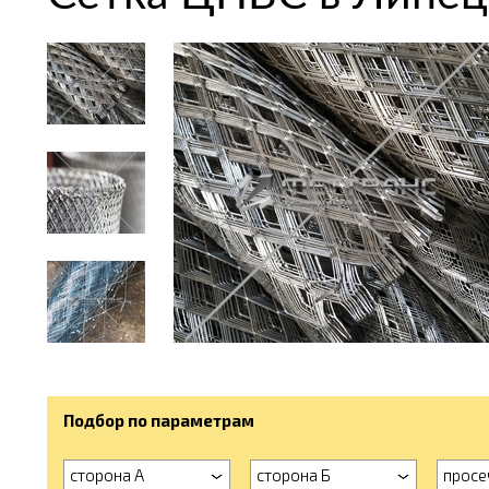
Подбор по параметрам
сторона А
сторона Б
просе