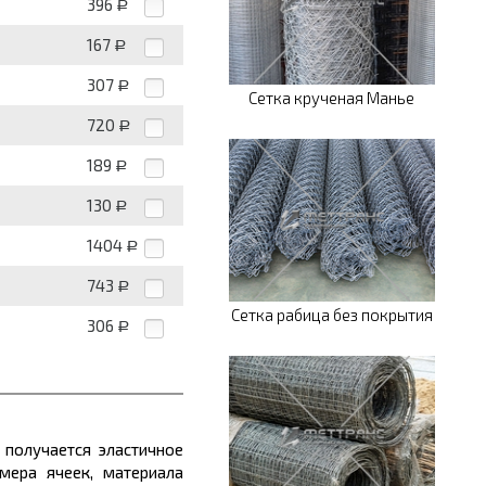
396
Р
167
Р
307
Р
Сетка крученая Манье
720
Р
189
Р
130
Р
1404
Р
743
Р
Сетка рабица без покрытия
306
Р
 получается эластичное
мера ячеек, материала