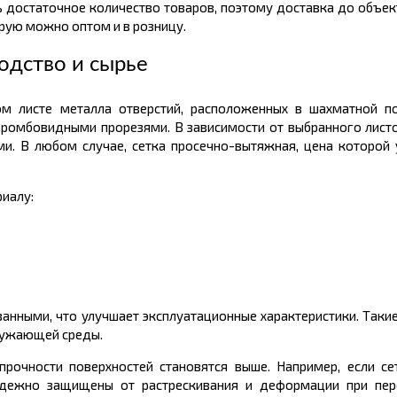
ть достаточное количество товаров, поэтому доставка до объек
рую можно оптом и в розницу.
одство и сырье
ом листе металла отверстий, расположенных в шахматной по
 ромбовидными прорезями. В зависимости от выбранного лист
и. В любом случае, сетка просечно-вытяжная, цена которой у
иалу:
нными, что улучшает эксплуатационные характеристики. Такие
ружающей среды.
прочности поверхностей становятся выше. Например, если с
надежно защищены от растрескивания и деформации при пер