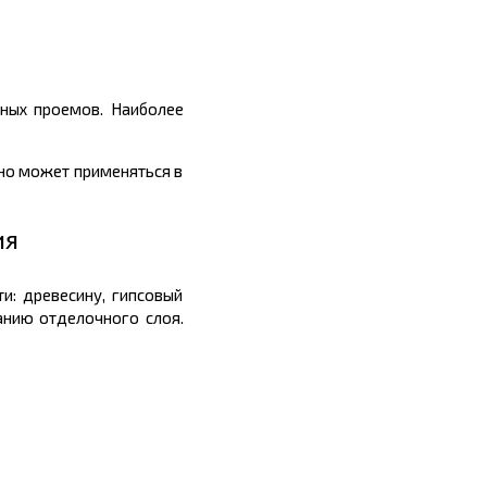
рных проемов. Наиболее
оно может применяться в
ия
и: древесину, гипсовый
ванию отделочного слоя.