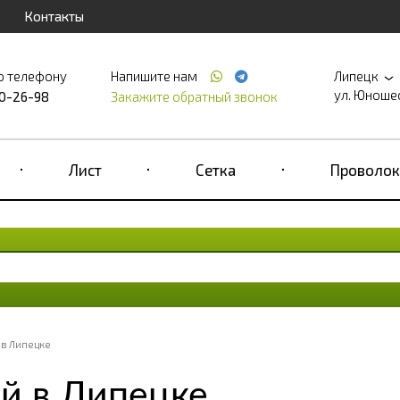
Контакты
о телефону
Напишите нам
Липецк
ул. Юношеск
90-26-98
Закажите обратный звонок
Лист
Сетка
Проволок
 в Липецке
й в Липецке