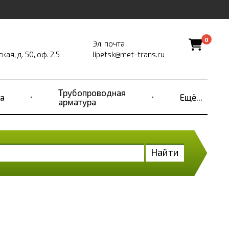
0
Эл. почта
ая, д. 50, оф. 2.5
lipetsk@met-trans.ru
Трубопроводная
а
Ещё...
арматура
Найти