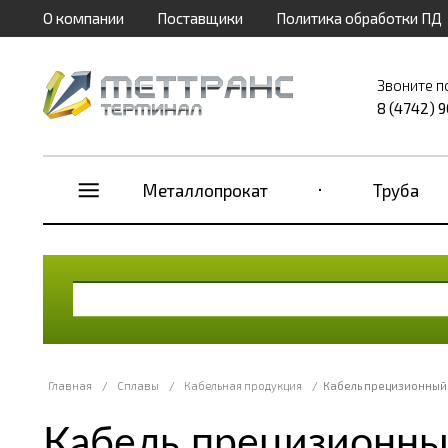
О компании
Поставщики
Политика обработки ПД
Звоните п
8 (4742) 
Металлопрокат
Труба
Главная
/
Сплавы
/
Кабельная продукция
/
Кабель прецизионный
Кабель прецизионны