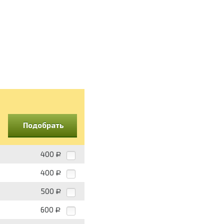
Подобрать
400
Р
400
Р
500
Р
600
Р