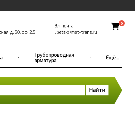
0
Эл. почта
ая, д. 50, оф. 2.5
lipetsk@met-trans.ru
Трубопроводная
а
Ещё...
арматура
Найти