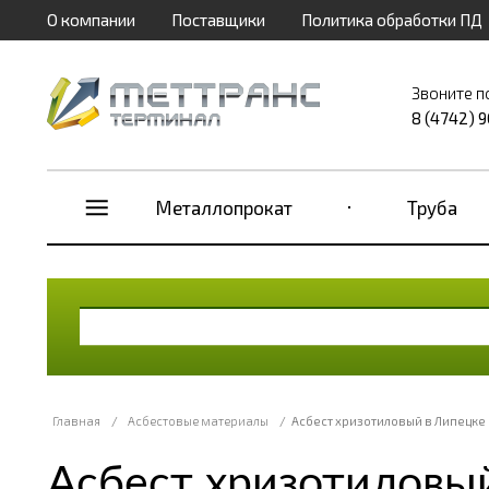
О компании
Поставщики
Политика обработки ПД
Звоните п
8 (4742) 
Металлопрокат
Труба
Главная
/
Асбестовые материалы
/
Асбест хризотиловый в Липецке
Асбест хризотиловы