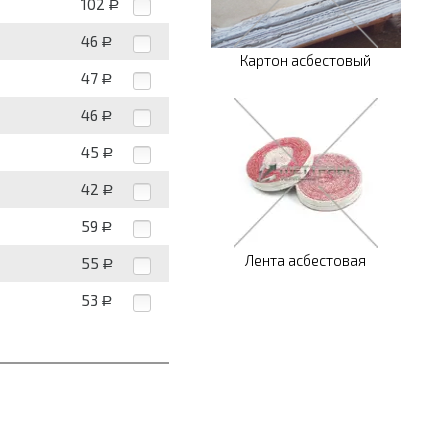
102
Р
46
Р
Картон асбестовый
47
Р
46
Р
45
Р
42
Р
59
Р
Лента асбестовая
55
Р
53
Р