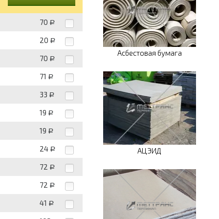
70
Р
20
Р
Асбестовая бумага
70
Р
71
Р
33
Р
19
Р
19
Р
24
Р
АЦЭИД
72
Р
72
Р
41
Р