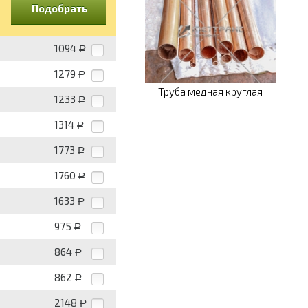
Подобрать
1094
Р
1279
Р
Труба медная круглая
1233
Р
1314
Р
1773
Р
1760
Р
1633
Р
975
Р
864
Р
862
Р
2148
Р