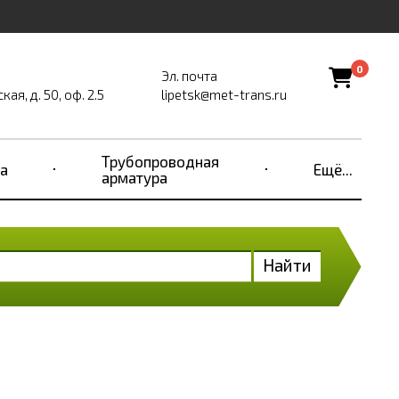
0
Эл. почта
ая, д. 50, оф. 2.5
lipetsk@met-trans.ru
Трубопроводная
а
Ещё...
арматура
Найти