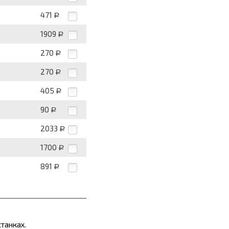
471
Р
1909
Р
270
Р
270
Р
405
Р
90
Р
2033
Р
1700
Р
891
Р
танках.