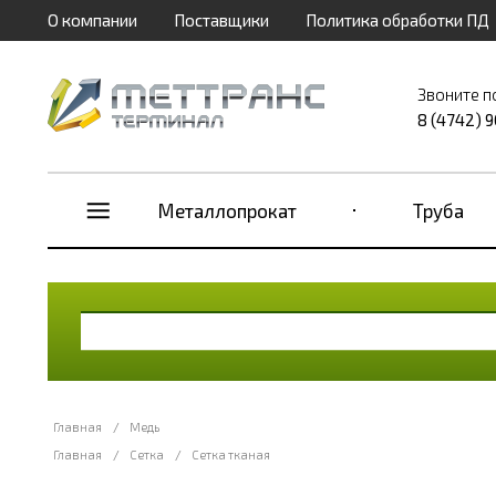
О компании
Поставщики
Политика обработки ПД
Звоните п
8 (4742) 
Металлопрокат
Труба
Главная
/
Медь
Главная
/
Сетка
/
Сетка тканая