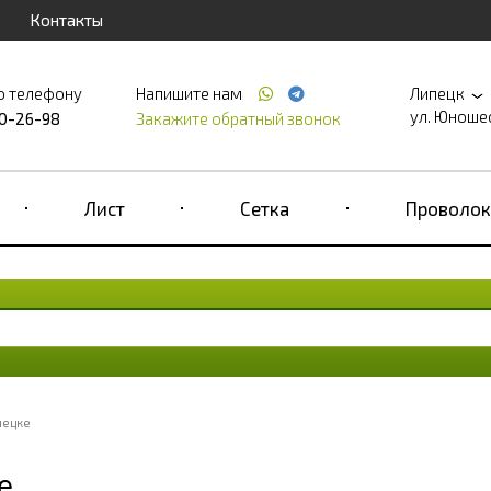
Контакты
о телефону
Напишите нам
Липецк
ул. Юношеск
90-26-98
Закажите обратный звонок
Лист
Сетка
Проволок
пецке
е