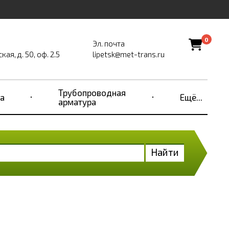
0
Эл. почта
ая, д. 50, оф. 2.5
lipetsk@met-trans.ru
Трубопроводная
а
Ещё...
арматура
Найти