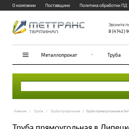
О компании
Поставщики
Политика обработки ПД
Звоните п
8 (4742) 
Металлопрокат
Труба
Главная
/
Труба
/
Труба профильная
/
Труба прямоугольная в Ли
Труба прямоугольная в Липецк