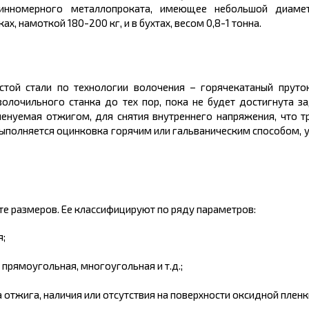
длинномерного
металлопроката,
имеющее небольшой диамет
ах, намоткой 180-200 кг, и в
бухтах
, весом 0,8-1
тонна.
стой стали по технологии волочения – горячекатаный пруто
олочильного станка до тех пор, пока не будет достигнута 
енуемая отжигом, для снятия внутреннего напряжения, что т
выполняется оцинковка горячим или гальваническим способом, 
те размеров
. Ее классифицируют по ряду параметров:
;
 прямоугольная, многоугольная и т.д.;
а отжига, наличия или отсутствия на поверхности оксидной пленк