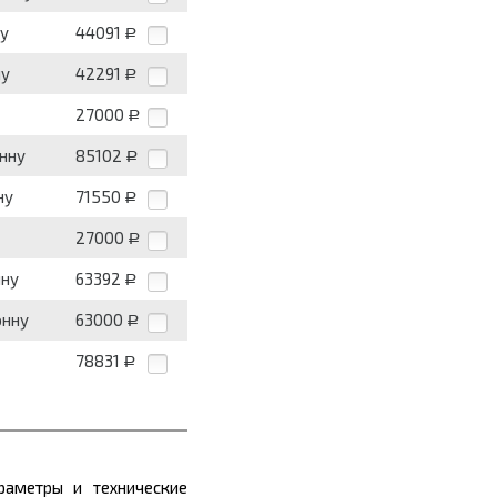
ну
44091
Р
ну
42291
Р
27000
Р
онну
85102
Р
ну
71550
Р
27000
Р
нну
63392
Р
онну
63000
Р
78831
Р
раметры и технические