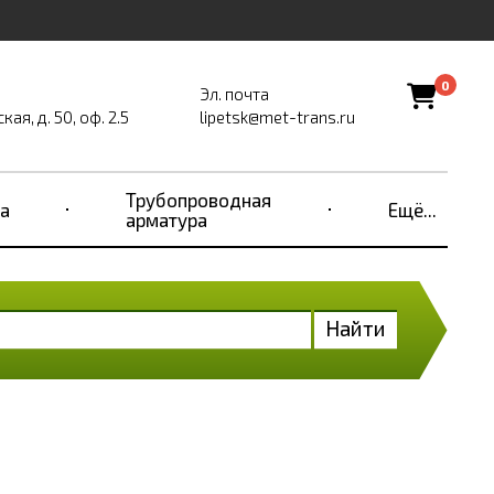
0
Эл. почта
ая, д. 50, оф. 2.5
lipetsk@met-trans.ru
Трубопроводная
а
Ещё...
арматура
Найти