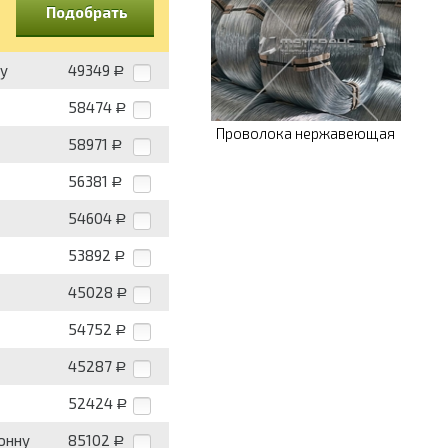
Подобрать
ну
49349
Р
58474
Р
Проволока нержавеющая
58971
Р
56381
Р
54604
Р
53892
Р
45028
Р
54752
Р
45287
Р
52424
Р
тонну
85102
Р