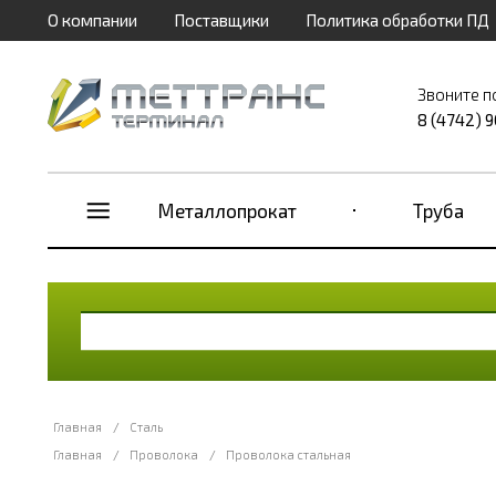
О компании
Поставщики
Политика обработки ПД
Звоните п
8 (4742) 
Металлопрокат
Труба
Главная
/
Сталь
Главная
/
Проволока
/
Проволока стальная