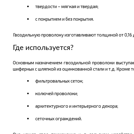
твердости – мягкая и твердая;
с покрытием и без покрытия.
Гвоздильную проволоку изготавливают толщиной от 0,16 до
Где используется?
Основным назначением гвоздильной проволоки выступае
шиферных с шляпкой из оцинкованной стали и т.д. Кроме т
фильтровальных сеток;
колючей проволоки;
архитектурного и интерьерного декора;
сеточных ограждений.