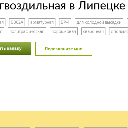
 гвоздильная в Липецке
ая
60С2А
арматурная
ВР-1
для холодной высадки
я
полиграфическая
порошковая
сварочная
с полим
ть заявку
Перезвоните мне