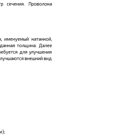
р сечения. Проволока
к, именуемый катанкой,
заданная
толщина.
Далее
ребуется для улучшения
улучшаются внешний вид
и);