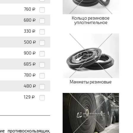
760
Р
Кольцо резиновое
680
Р
уплотнительное
330
Р
500
Р
900
Р
685
Р
780
Р
Манжеты резиновые
480
Р
129
Р
ие противоскользящих,