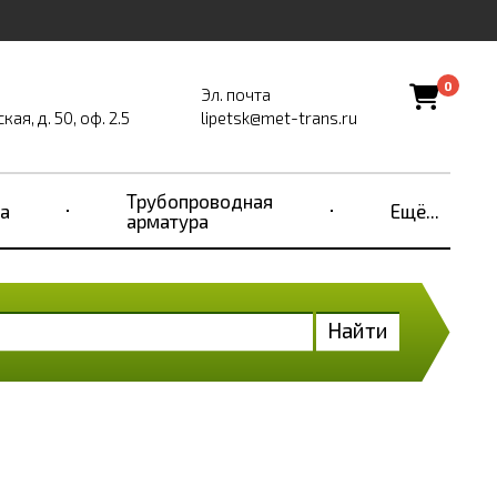
0
Эл. почта
ая, д. 50, оф. 2.5
lipetsk@met-trans.ru
Трубопроводная
а
Ещё...
арматура
Найти