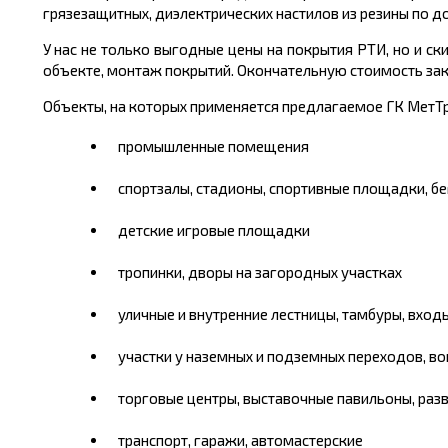
грязезащитных, диэлектрических настилов из резины по до
У нас не только выгодные цены на покрытия РТИ, но и с
объекте, монтаж покрытий. Окончательную стоимость заказ
Объекты, на которых применяется предлагаемое ГК МетТр
промышленные помещения
спортзалы, стадионы, спортивные площадки, б
детские игровые площадки
тропинки, дворы на загородных участках
уличные и внутренние лестницы, тамбуры, вход
участки у наземных и подземных переходов, в
торговые центры, выставочные павильоны, ра
транспорт, гаражи, автомастерские