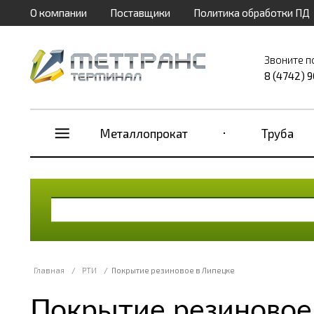
О компании
Поставщики
Политика обработки ПД
Звоните п
8 (4742) 
Металлопрокат
Труба
Главная
/
РТИ
/
Покрытие резиновое в Липецке
Покрытие резиновое