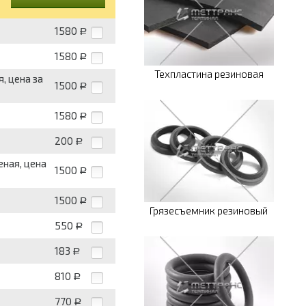
1580
Р
1580
Р
Техпластина резиновая
, цена за
1500
Р
1580
Р
200
Р
ная, цена
1500
Р
1500
Р
Грязесъемник резиновый
550
Р
183
Р
810
Р
770
Р