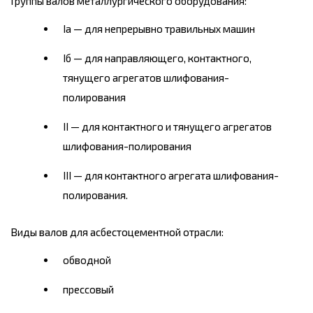
Группы валов металлургического оборудования:
Iа — для непрерывно травильных машин
Iб — для направляющего, контактного,
тянущего агрегатов шлифования-
полирования
II — для контактного и тянущего агрегатов
шлифования-полирования
III — для контактного агрегата шлифования-
полирования.
Виды валов для асбестоцементной отрасли:
обводной
прессовый