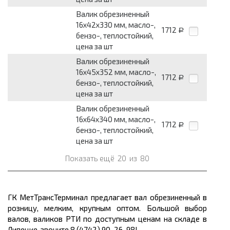
Валик обрезиненный
16x42x330 мм, масло-,
1712
Р
бензо-, теплостойкий,
цена за шт
Валик обрезиненный
16x45x352 мм, масло-,
1712
Р
бензо-, теплостойкий,
цена за шт
Валик обрезиненный
16x64x340 мм, масло-,
1712
Р
бензо-, теплостойкий,
цена за шт
Показать ещё
20
из
80
ГК МетТрансТерминал предлагает вал обрезиненный в
розницу, мелким, крупным оптом. Большой выбор
валов, валиков РТИ по доступным ценам на складе в
Липецке, звоните 8 (4742) 90-26-98!