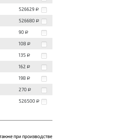
526629
Р
526680
Р
90
Р
108
Р
135
Р
162
Р
198
Р
270
Р
526500
Р
 также при производстве