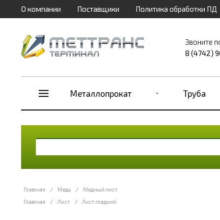
О компании
Поставщики
Политика обработки ПД
Звоните п
8 (4742) 
Металлопрокат
Труба
Главная
/
Медь
/
Медный лист
Главная
/
Лист
/
Лист гладкий