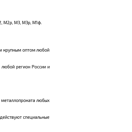
, М2р, М3, М3р, М1ф.
 и крупным оптом любой
 любой регион России и
ы металлопроката любых
 действуют специальные