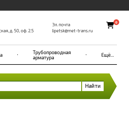
0
Эл. почта
ая, д. 50, оф. 2.5
lipetsk@met-trans.ru
Трубопроводная
а
Ещё...
арматура
Найти