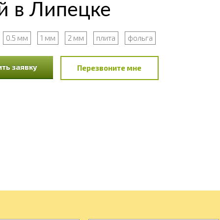
й в Липецке
0.5 мм
1 мм
2 мм
плита
фольга
ть заявку
Перезвоните мне