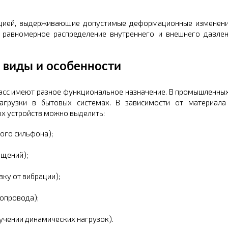
кцией, выдерживающие допустимые деформационные изменени
е равномерное распределение внутреннего и внешнего давлен
 виды и особенности
асс имеют разное функциональное назначение. В промышленны
агрузки в бытовых системах. В зависимости от материала 
х устройств можно выделить:
ого сильфона);
ещений);
ку от вибрации);
опровода);
учении динамических нагрузок).