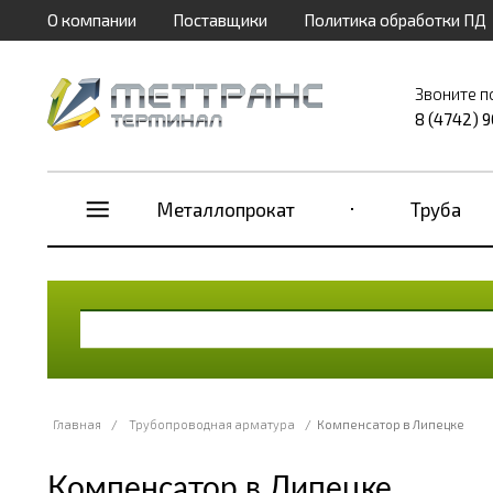
О компании
Поставщики
Политика обработки ПД
Звоните п
8 (4742) 
Металлопрокат
Труба
Главная
/
Трубопроводная арматура
/
Компенсатор в Липецке
Компенсатор в Липецке