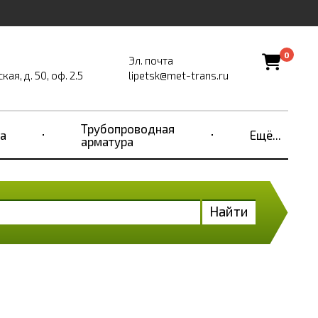
0
Эл. почта
ая, д. 50, оф. 2.5
lipetsk@met-trans.ru
Трубопроводная
а
Ещё...
арматура
Найти